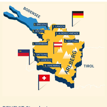
Bregenz
Langen
Höchst
Alberschwende
Hittisau
Dornbirn
Satteins
Ludesch
Innerbraz