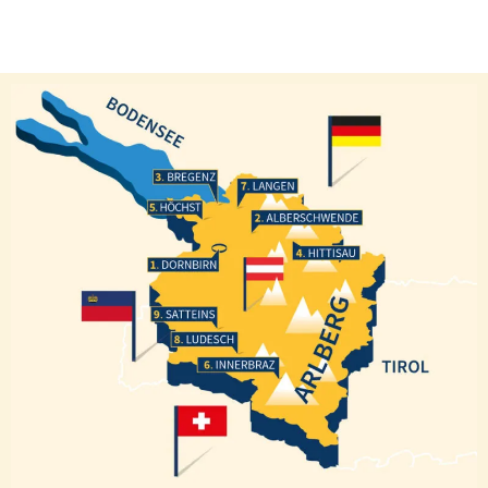
Bregenz
Langen
Höchst
Alberschwende
Hittisau
Dornbirn
Satteins
Ludesch
Innerbraz