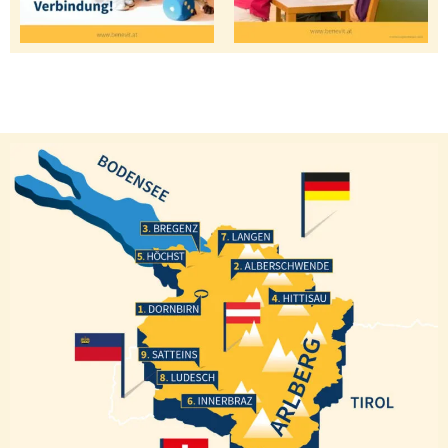
Bregenz
Langen
Höchst
Alberschwende
Hittisau
Dornbirn
Satteins
Ludesch
Innerbraz