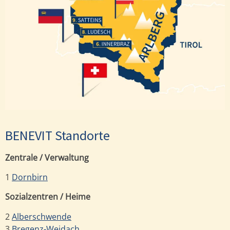
Satteins
Ludesch
Innerbraz
BENEVIT Standorte
Zentrale / Verwaltung
1
Dornbirn
Sozialzentren / Heime
2
Alberschwende
3
Bregenz-Weidach