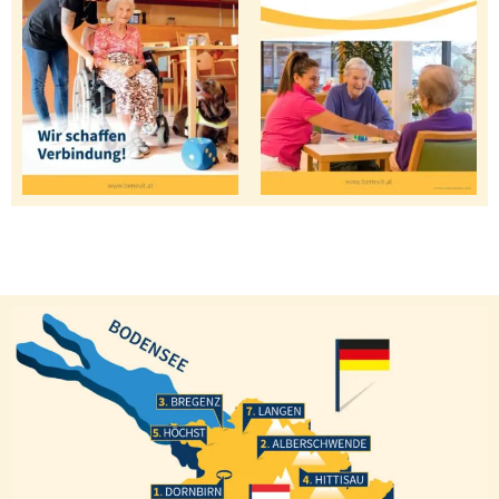
Bregenz
Langen
Höchst
Alberschwende
Hittisau
Dornbirn