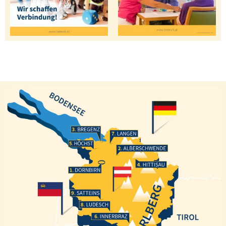
Bregenz
Langen
Höchst
Alberschwende
Hittisau
Dornbirn
Satteins
Ludesch
Innerbraz