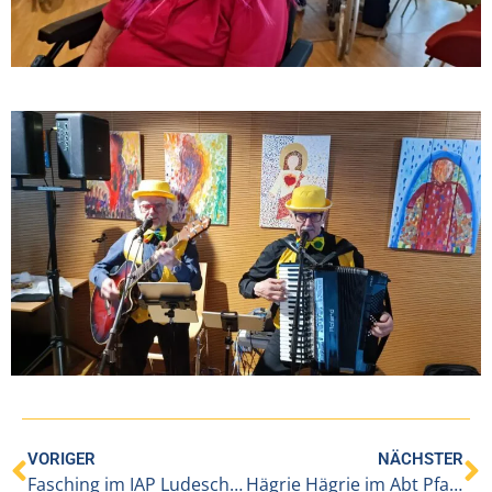
VORIGER
NÄCHSTER
Fasching im IAP Ludesch mit dem Motto „Olympiadorf“
Hägrie Hägrie im Abt Pfanner-Haus