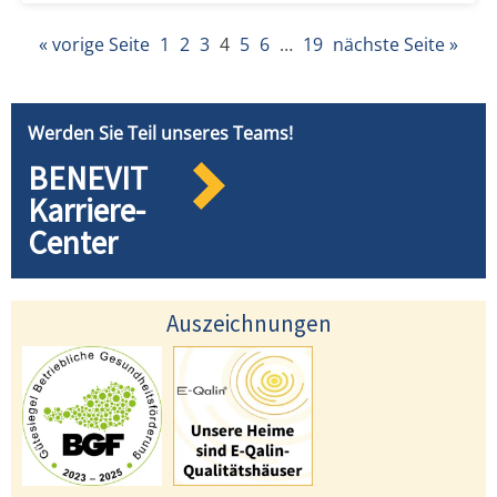
« vorige Seite
1
2
3
4
5
6
…
19
nächste Seite »
Werden Sie Teil unseres Teams!
BENEVIT
Karriere-
Center
Auszeichnungen