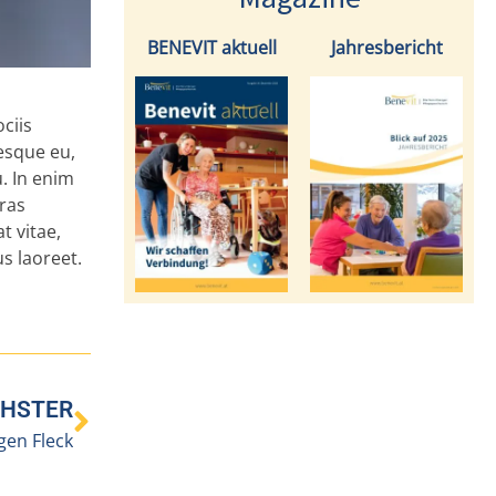
BENEVIT aktuell
Jahresbericht
ciis
esque eu,
u. In enim
Cras
t vitae,
us laoreet.
HSTER
gen Fleck