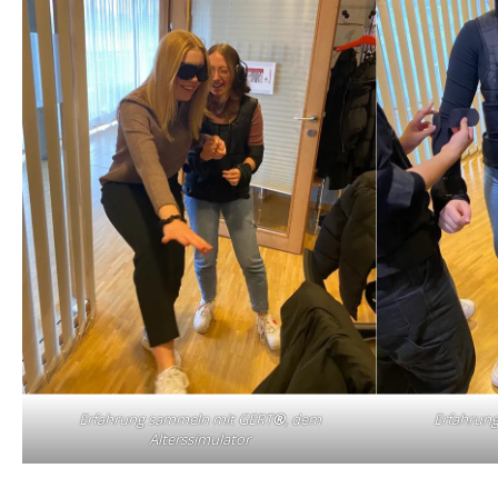
Erfahrung sammeln mit GERT
®
, dem
Erfahrun
Alterssimulator