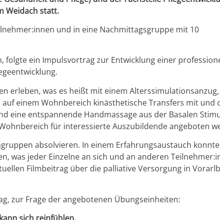
m Weidach statt.
Teilnehmer:innen und in eine Nachmittagsgruppe mit 10
 folgte ein Impulsvortrag zur Entwicklung einer professione
legeentwicklung.
n erleben, was es heißt mit einem Alterssimulationsanzug,
ie auf einem Wohnbereich kinästhetische Transfers mit und
uend eine entspannende Handmassage aus der Basalen Stim
 Wohnbereich für interessierte Auszubildende angeboten w
eingruppen absolvieren. In einem Erfahrungsaustauch konnt
n, was jeder Einzelne an sich und an anderen Teilnehmer:
uellen Filmbeitrag über die palliative Versorgung in Vorarl
ag, zur Frage der angebotenen Übungseinheiten:
kann sich reinfühlen,