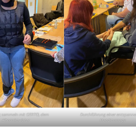
g sammeln mit GERT
®
, dem
Durchführung einer entspann
Alterssimulator
Handmassage