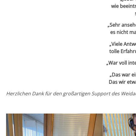
wie beeint
„Sehr anseh
es nicht m
„Viele Antw
tolle Erfah
„War voll in
„Das war ei
Das wir etw
Herzlichen Dank für den großartigen Support des Weid