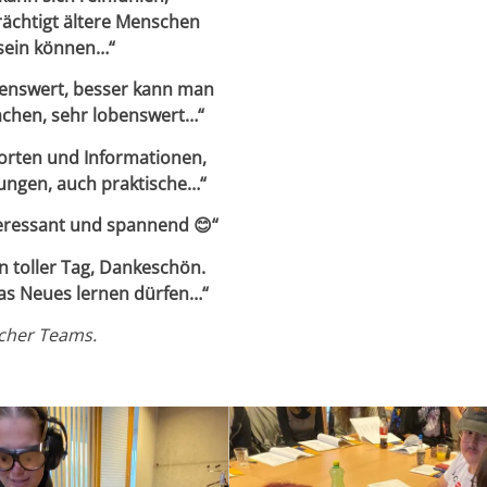
rächtigt ältere Menschen
sein können…“
enswert, besser kann man
achen, sehr lobenswert…“
orten und Informationen,
rungen, auch praktische…“
teressant und spannend 😊“
n toller Tag, Dankeschön.
as Neues lernen dürfen…“
acher Teams.