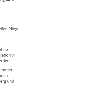
llen Pflege
 ohne
ulation©
erden.
e immer
innen
berg und