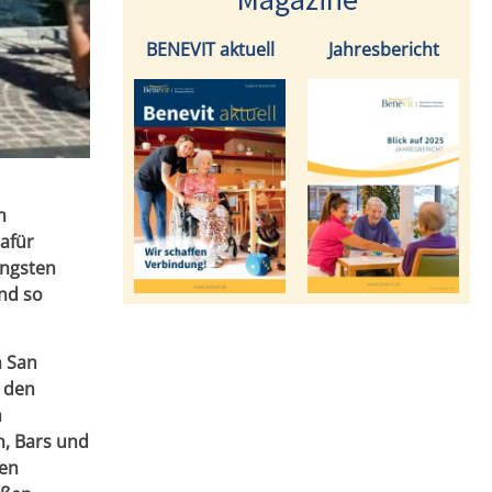
BENEVIT aktuell
Jahresbericht
n
afür
ängsten
nd so
n San
r den
n
n, Bars und
hen