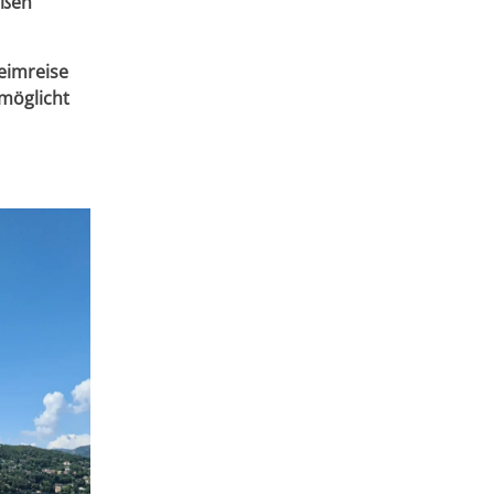
eßen
eimreise
rmöglicht