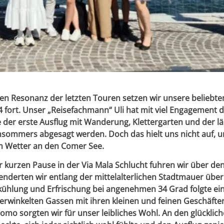
en Resonanz der letzten Touren setzen wir unsere beliebte
 fort. Unser „Reisefachmann“ Uli hat mit viel Engagement d
e der erste Ausflug mit Wanderung, Klettergarten und der l
sommers abgesagt werden. Doch das hielt uns nicht auf, u
em Wetter an den Comer See.
 kurzen Pause in der Via Mala Schlucht fuhren wir über de
lenderten wir entlang der mittelalterlichen Stadtmauer übe
bkühlung und Erfrischung bei angenehmen 34 Grad folgte ei
verwinkelten Gassen mit ihren kleinen und feinen Geschäfte
mo sorgten wir für unser leibliches Wohl. An den glücklic