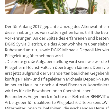
Der für Anfang 2017 geplante Umzug des Altenwohnheim
dieser reibungslos von statten gehen kann, trifft die Betr
Vorkehrungen. An der Spitze des erfahrenen und besten
DGKS Sylvia Dietrich, die das Altenwohnheim über siebe
Ruhestand antritt, sowie DGKS Michaela Depaoli-Neuwir
Pflegeleitung übernehmen wird.
„Die erste große Aufgabenstellung wird sein, wie wir d
Pflegeheim Höchst-Fußach übertragen können. Denn viel
erst jetzt aufgrund der veränderten baulichen Gegebenh
künftige Heim- und Pflegeleiterin Michaela Depaoli-Neu
im neuen Haus nur noch auf zwei Ebenen zu koordinieren
wird es für die Bewohner:innen übersichtlicher.“
Besonderes Augenmerk möchte der Betreiber BENEVIT und
Arbeitgeber für qualifizierte Pflegefachkräfte zu sein. 
Mitarbeiter:innen zu befähigen, die wachsenden Herausf