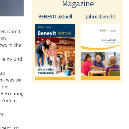
Magazine
BENEVIT aktuell
Jahresbericht
er. Damit
gen
wortliche:
 Heim- und
eue
n, was wir
 die
d Betreuung
e. Zudem
er
igen“, so