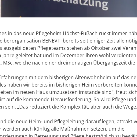
es in das neue Pflegeheim Höchst-Fußach rückt immer näh
eiberorganisation BENEVIT bereits seit einiger Zeit alle nöti
s ausgebildeten Pflegeteams stehen ab Oktober zwei Verant
n Jahre geleitet hat und im Dezember ihren wohl verdienten
t, MSc, welche nach einer dreimonatigen Übergangszeit die
ie Erfahrungen mit dem bisherigen Altenwohnheim auf das n
es haben wir bereits im bisherigen Heim vorbereiten könne
eiten im neuen Haus umzusetzen imstande sind“, freut sich
wirt auf die kommende Herausforderung. So wird Pflege un
 sein. „Das reduziert die Komplexität, aber auch die Weg
 die neue Heim- und Pflegeleitung darauf legen, attraktiv
„Wir werden auch künftig alle Maßnahmen setzen, um die
orderungen in Betreuung und Pflege bestmöglich zu bewält