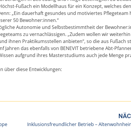
Höchst-Fußach ein Modellhaus für ein Konzept, welches de
Denn: „Ein dauerhaft gesundes und motiviertes Pflegeteam 
nserer 50 Bewohner:innen.“
mögliche Autonomie und Selbstbestimmtheit der Bewohner:
flegeteams zu vernachlässigen. „Zudem wollen wir weiterhin 
 und ihnen Praktikumsstellen anbieten“, so die aus Fußach
nf Jahren das ebenfalls von BENEVIT betriebene Abt-Pfanne
m Wissen aufgrund ihres Masterstudiums auch jede Menge pr
n über diese Entwicklungen:
NÄC
uppe
Inklusionsfreundlicher Betrieb – Altenwohnhe