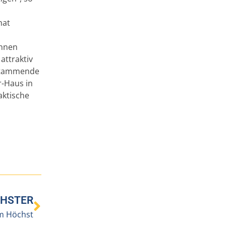
n
hat
innen
attraktiv
 stammende
r-Haus in
aktische
HSTER
im Höchst