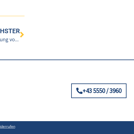
HSTER
CareTable – Der digitale Aktivitätstisch für die Betreuung von Senioren
+43 5550 / 3960
iderrufen