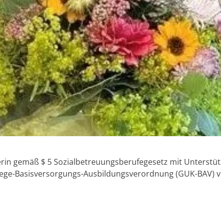
lferin gemäß $ 5 Sozialbetreuungsberufegesetz mit Unterstü
lege-Basisversorgungs-Ausbildungsverordnung (GUK-BAV) 