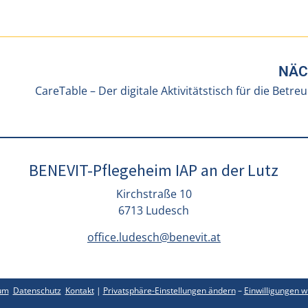
NÄC
BENEVIT-Pflegeheim IAP an der Lutz
Kirchstraße 10
6713 Ludesch
office.ludesch@benevit.at
um
Datenschutz
Kontakt
|
Privatsphäre-Einstellungen ändern
–
Einwilligungen w