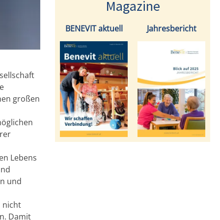
Magazine
BENEVIT aktuell
Jahresbericht
sellschaft
e
nen großen
möglichen
rer
hen Lebens
und
en und
 nicht
en. Damit