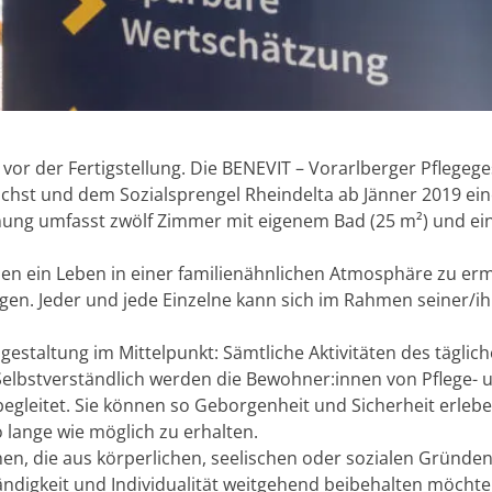
or der Fertigstellung. Die BENEVIT – Vorarlberger Pflegege
hst und dem Sozialsprengel Rheindelta ab Jänner 2019 ein
ung umfasst zwölf Zimmer mit eigenem Bad (25 m²) und ei
en ein Leben in einer familienähnlichen Atmosphäre zu er
en. Jeder und jede Einzelne kann sich im Rahmen seiner/ih
estaltung im Mittelpunkt: Sämtliche Aktivitäten des täglic
elbstverständlich werden die Bewohner:innen von Pflege- 
egleitet. Sie können so Geborgenheit und Sicherheit erleb
o lange wie möglich zu erhalten.
 die aus körperlichen, seelischen oder sozialen Gründen
ändigkeit und Individualität weitgehend beibehalten möcht