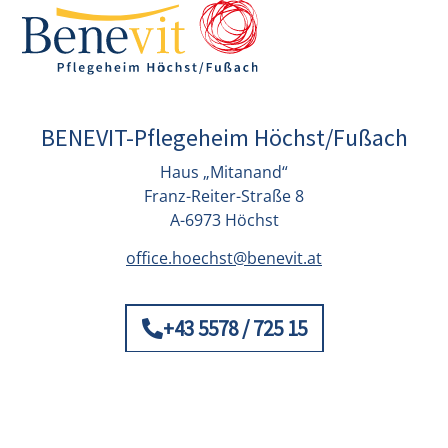
BENEVIT-Pflegeheim Höchst/Fußach
Haus „Mitanand“
Franz-Reiter-Straße 8
A-6973 Höchst
office.hoechst@benevit.at
+43 5578 / 725 15
© Benevit 2026
Impressum
Datenschutz
Kontakt
|
Privatsphäre-Einstellungen ändern
–
Einwilligungen widerrufen