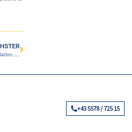
HSTER
lation……
+43 5578 / 725 15