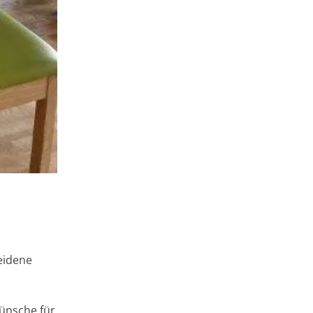
heidene
ünsche für