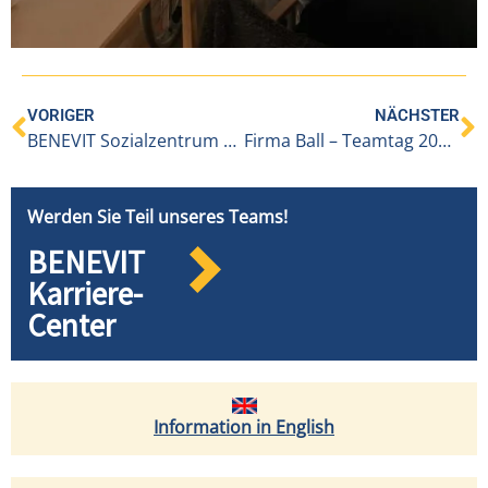
VORIGER
NÄCHSTER
BENEVIT Sozialzentrum Weidach / 71. Eugen-Russ-Ausfahrt auf der Sonnenkönigin
Firma Ball – Teamtag 2025„Gemeinsam Gutes tun“ im BENEVIT IAP an der Lutz
Werden Sie Teil unseres Teams!
BENEVIT
Karriere-
Center
Information in English