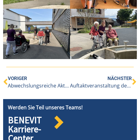
VORIGER
NÄCHSTER
Abwechslungsreiche Aktivitäten im BENEVIT IAP an der Lutz
Auftaktveranstaltung des Interreg-Projektes „CareVolution AI“ mit Cogvis im BENEVIT Pflegeheim Höchst/Fußach
Werden Sie Teil unseres Teams!
BENEVIT
Karriere-
Center